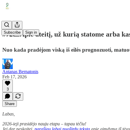
Subscribe
Sign in
#72📈Apie ateitį, už kurią statome arba ka
Nuo kada pradėjom viską iš eilės prognozuoti, matuoti
Antanas Bernatonis
Feb 17, 2026
3
Share
Labas,
2026-ieji prasidėjo nauju etapu – tapau tėčiu!
Jei dar neskaitei,
parašiau labai nuoširdų tekstą
apie gimdymą iš tėvo p