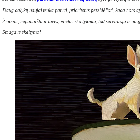
Daug dalykų naujai tenka patirti, prioritetus persidėlioti, kada nors 
Žinoma, nepamirštu ir tavęs, mielas skaitytojau, tad serviruoju ir nau
Smagaus skaitymo!