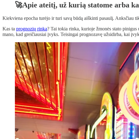
🚀Apie ateitį, už kurią statome arba k
Kiekviena epocha turėjo ir turi savą būdą aiškinti pasaulį. Anksčiau t
Kas ta
prognozių rinka
? Tai tokia rinka, kurioje žmonės stato pinigus
mano, kad greičiausiai įvyks. Teisingai prognozavę užsidirba, kai įvyk