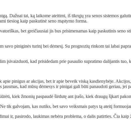
. Dažnai tai, ką laikome ateitimi, iš tikrųjų yra senos sistemos galutin
menami tiesiog kaip paskutinė seno mąstymo forma.
toriškas, bet greičiausiai jis bus prisimenamas kaip paskutinis seno stil
 savo piniginės turinį bei dėmesį. Su prognozių rinkom tai labai paprast
m įsivaizduoti, kad prisidedam prie pasaulio supratimo dalijantis tuo, 
apie pinigus ar akcijas, bet ir apie beveik viską kasdienybėje. Akcijos,
. Toks jausmas, kad mūsų dėmesys ir pinigai gali būti panaudoti geriau, je
Pažiūrėti, kiek žmonių paspaudė širdutę ant įrašo, kiek draugų šįkart pako
Ne tik galvojam, kas nutiks, bet savo veiksmais patys tą ateitį formuoj
imai ir, pasirodo, laukimas nebėra problema, o dalis patirties. Čia kaip ž