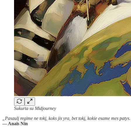
Sukurta su Midjourney
„Pasaulį regime ne tokį, koks jis yra, bet tokį, kokie esame mes patys
― Anaïs Nin