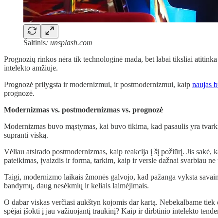
Šaltinis
: unsplash.com
Prognozių rinkos nėra tik technologinė mada, bet labai tiksliai atitinka
intelekto amžiuje.
Prognozė prilygsta ir modernizmui, ir postmodernizmui, kaip
naujas b
prognozė.
Modernizmas vs. postmodernizmas vs. prognozė
Modernizmas buvo mąstymas, kai buvo tikima, kad pasaulis yra tvarking
supranti viską.
Vėliau atsirado postmodernizmas, kaip reakcija į šį požiūrį. Jis sakė, 
pateikimas, įvaizdis ir forma, tarkim, kaip ir versle dažnai svarbiau ne 
Taigi, modernizmo laikais žmonės galvojo, kad pažanga vyksta savaime, 
bandymų, daug nesėkmių ir keliais laimėjimais.
O dabar viskas verčiasi aukštyn kojomis dar kartą. Nebekalbame tiek
spėjai įšokti į jau važiuojantį traukinį? Kaip ir dirbtinio intelekto ten