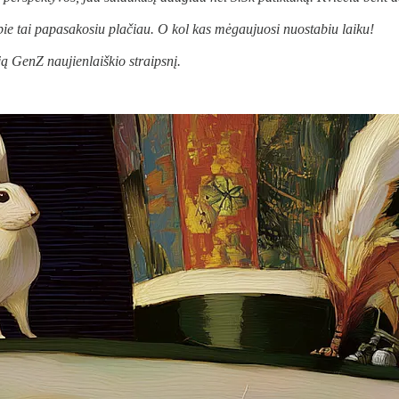
apie tai papasakosiu plačiau. O kol kas mėgaujuosi nuostabiu laiku!
ją GenZ naujienlaiškio straipsnį.