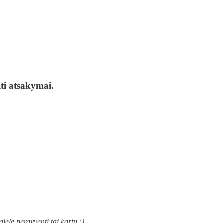
iti atsakymai.
ele pergyventi tai kartu :).