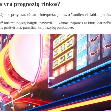
as yra prognozių rinkos?
ikėjome progresu, vėliau – interpretacijomis, o šiandien vis labiau perei
 už būsimų įvykių baigtis, pavyzdžiui, kainas, pajamas ar kitus, dar než
is pasitvirtina, panašiai, kaip lažybų punktuose.