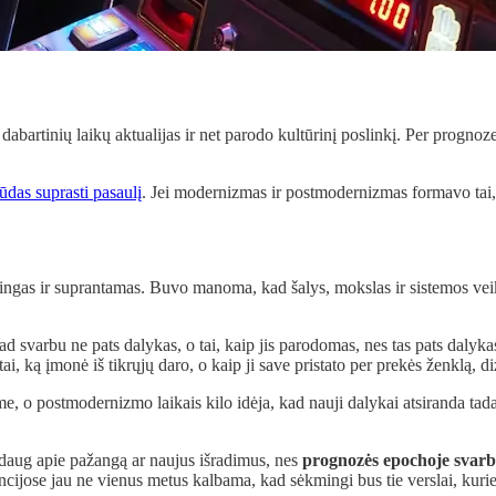
 dabartinių laikų aktualijas ir net parodo kultūrinį poslinkį. Per prognoz
ūdas suprasti pasaulį
. Jei modernizmas ir postmodernizmas formavo tai, k
as ir suprantamas. Buvo manoma, kad šalys, mokslas ir sistemos veikia k
kad svarbu ne pats dalykas, o tai, kaip jis parodomas, nes tas pats dalyk
tai, ką įmonė iš tikrųjų daro, o kaip ji save pristato per prekės ženklą, d
o postmodernizmo laikais kilo idėja, kad nauji dalykai atsiranda tada, 
 daug apie pažangą ar naujus išradimus, nes
prognozės epochoje svarbi
dencijose jau ne vienus metus kalbama, kad sėkmingi bus tie verslai, kurie 