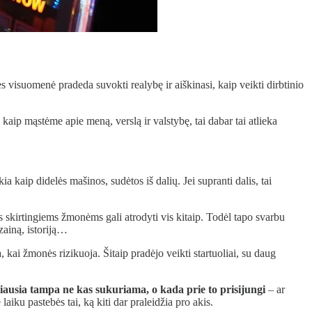
es visuomenė pradeda suvokti realybę ir aiškinasi, kaip veikti dirbtinio
aip mąstėme apie meną, verslą ir valstybę, tai dabar tai atlieka
aip didelės mašinos, sudėtos iš dalių. Jei supranti dalis, tai
as skirtingiems žmonėms gali atrodyti vis kitaip. Todėl tapo svarbu
izainą, istoriją…
kai žmonės rizikuoja. Šitaip pradėjo veikti startuoliai, su daug
ausia tampa ne kas sukuriama, o kada prie to prisijungi
– ar
laiku pastebės tai, ką kiti dar praleidžia pro akis.