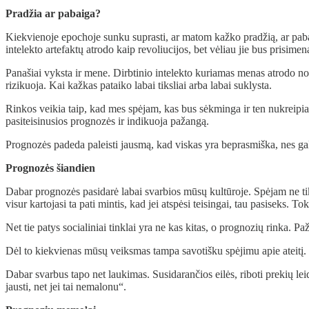
Pradžia ar pabaiga?
Kiekvienoje epochoje sunku suprasti, ar matom kažko pradžią, ar pabaigą
intelekto artefaktų atrodo kaip revoliucijos, bet vėliau jie bus prisi
Panašiai vyksta ir mene. Dirbtinio intelekto kuriamas menas atrodo nova
rizikuoja. Kai kažkas pataiko labai tiksliai arba labai suklysta.
Rinkos veikia taip, kad mes spėjam, kas bus sėkminga ir ten nukreipiam
pasiteisinusios prognozės ir indikuoja pažangą.
Prognozės padeda paleisti jausmą, kad viskas yra beprasmiška, nes gali
Prognozės šiandien
Dabar prognozės pasidarė labai svarbios mūsų kultūroje. Spėjam ne tik 
visur kartojasi ta pati mintis, kad jei atspėsi teisingai, tau pasiseks
Net tie patys socialiniai tinklai yra ne kas kitas, o prognozių rinka. 
Dėl to kiekvienas mūsų veiksmas tampa savotišku spėjimu apie ateitį. 
Dabar svarbus tapo net laukimas. Susidarančios eilės, riboti prekių leid
jausti, net jei tai nemalonu“.