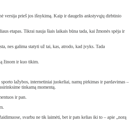
ė versija prieš jos išnykimą. Kaip ir daugelis ankstyvųjų dirbtinio
iaus etapas. Tikrai nauja šiais laikais būna tada, kai žmonės spėja ir
a, nes galima statyti už tai, kas, atrodo, kad įvyks. Tada
ką žinom ir kuo tikim.
 sporto lažybos, internetiniai juokeliai, namų pirkimas ir pardavimas –
i pasirinksime tinkamą momentą.
mentuos ir pan.
am.
aidimuose, svarbu ne tik laimėti, bet ir pats kelias iki to – apie „norą