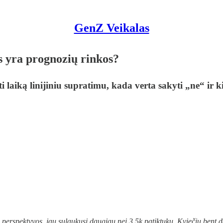
GenZ Veikalas
s yra prognozių rinkos?
 laiką linijiniu supratimu, kada verta sakyti „ne“ ir k
erspektyvos, jau sulaukusį daugiau nei 3.5k patiktukų. Kviečiu bent dal